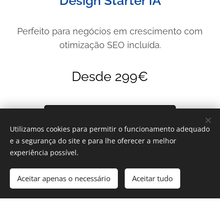
Design Starter
IA
Perfeito para negócios em crescimento com
otimização SEO incluída.
Desde 299€
PEÇA PROPOSTA GRÁTIS
Utilizamos cookies para permitir o funcionamento adequado
e a segurança do site e para lhe oferecer a melhor
Site até 3 páginas
experiência possível.
S
ite criado com ajuda de IA
Aceitar apenas o necessário
Aceitar tudo
Otimização SEO
inicial
1 Idioma
Galeria de Imagens